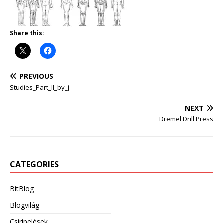
Share this:
PREVIOUS
Studies_Part_II_by_j
NEXT
Dremel Drill Press
CATEGORIES
BitBlog
Blogvilág
Csiripelések