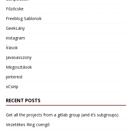
Főzőcske
Freeblog Sablonok
GeekLány
instagram
Írások
Javasasszony
Megosztások
pinterest
xCsirip
RECENT POSTS
Get all the projects from a gitlab group (and it’s subgroups)
Vezetékes Ring csengő