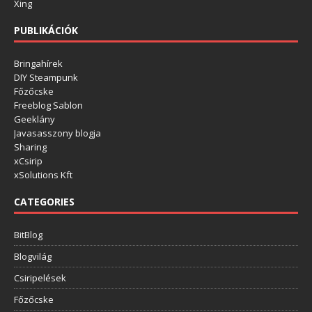
Xing
PUBLIKÁCIÓK
Bringahírek
DIY Steampunk
Főzőcske
Freeblog Sablon
Geeklány
Javasasszony blogja
Sharing
xCsirip
xSolutions Kft
CATEGORIES
BitBlog
Blogvilág
Csiripelések
Főzőcske