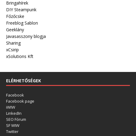
Bringahírek
DIY Steampunk
Főzőcske
Freeblog Sablon
Geeklány
Javasasszony blogja
Sharing
xCsirip
xSolutions Kft
ELÉRHETŐSÉGEK
Facebook
Facebook page
iWIW
LinkedIn
SEO Fórum
SF WIW
Twitter