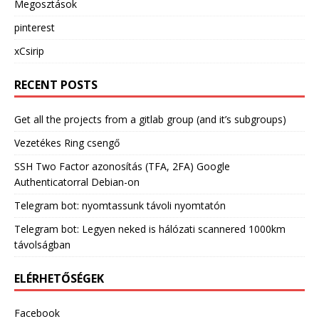
Megosztások
pinterest
xCsirip
RECENT POSTS
Get all the projects from a gitlab group (and it’s subgroups)
Vezetékes Ring csengő
SSH Two Factor azonosítás (TFA, 2FA) Google
Authenticatorral Debian-on
Telegram bot: nyomtassunk távoli nyomtatón
Telegram bot: Legyen neked is hálózati scannered 1000km
távolságban
ELÉRHETŐSÉGEK
Facebook