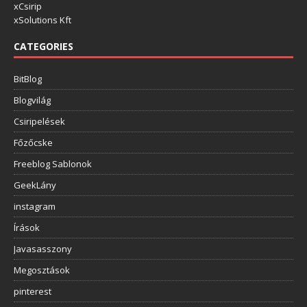
xCsirip
xSolutions Kft
CATEGORIES
BitBlog
Blogvilág
Csiripelések
Főzőcske
Freeblog Sablonok
GeekLány
instagram
Írások
Javasasszony
Megosztások
pinterest