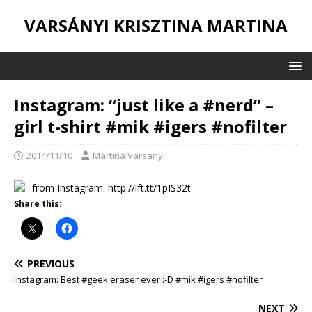
VARSÁNYI KRISZTINA MARTINA
Instagram: “just like a #nerd” –
girl t-shirt #mik #igers #nofilter
2014/11/10
Martina Varsanyi
from Instagram: http://ift.tt/1pIS32t
Share this:
PREVIOUS
Instagram: Best #geek eraser ever :-D #mik #igers #nofilter
NEXT