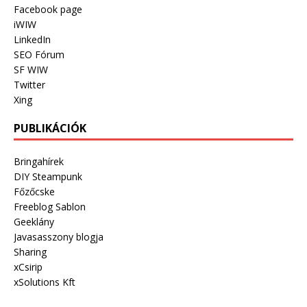
Facebook page
iWIW
LinkedIn
SEO Fórum
SF WIW
Twitter
Xing
PUBLIKÁCIÓK
Bringahírek
DIY Steampunk
Főzőcske
Freeblog Sablon
Geeklány
Javasasszony blogja
Sharing
xCsirip
xSolutions Kft