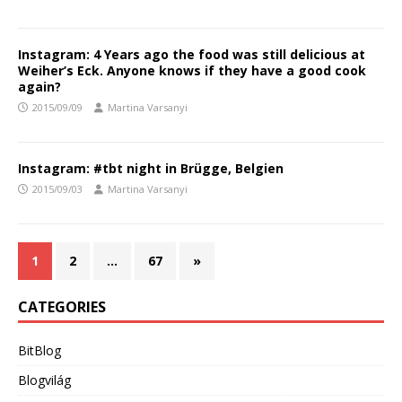
Instagram: 4 Years ago the food was still delicious at
Weiher’s Eck. Anyone knows if they have a good cook
again?
2015/09/09
Martina Varsanyi
Instagram: #tbt night in Brügge, Belgien
2015/09/03
Martina Varsanyi
1
2
…
67
»
CATEGORIES
BitBlog
Blogvilág