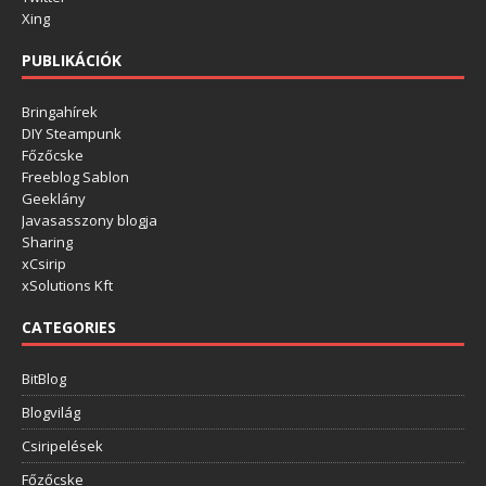
Xing
PUBLIKÁCIÓK
Bringahírek
DIY Steampunk
Főzőcske
Freeblog Sablon
Geeklány
Javasasszony blogja
Sharing
xCsirip
xSolutions Kft
CATEGORIES
BitBlog
Blogvilág
Csiripelések
Főzőcske