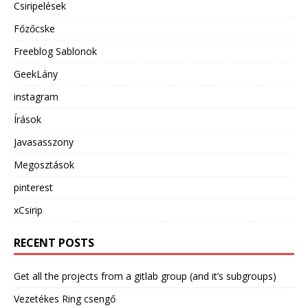
Csiripelések
Főzőcske
Freeblog Sablonok
GeekLány
instagram
Írások
Javasasszony
Megosztások
pinterest
xCsirip
RECENT POSTS
Get all the projects from a gitlab group (and it’s subgroups)
Vezetékes Ring csengő