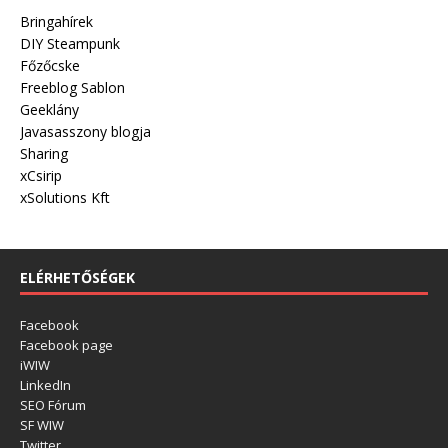
Bringahírek
DIY Steampunk
Főzőcske
Freeblog Sablon
Geeklány
Javasasszony blogja
Sharing
xCsirip
xSolutions Kft
ELÉRHETŐSÉGEK
Facebook
Facebook page
iWIW
LinkedIn
SEO Fórum
SF WIW
Twitter