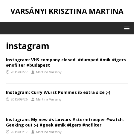
VARSÁNYI KRISZTINA MARTINA
instagram
Instagram: VHS company closed. #dumped #mik #igers
#nofilter #budapest
2015/09/27
Martina Varsanyi
Instagram: Curry Wurst Pommes ib extra size ;-)
2015/09/26
Martina Varsanyi
Instagram: My new #starwars #stormtrooper #watch.
Geeking out ;-) #geek #mik #igers #nofilter
2015/09/17
Martina Varsanyi