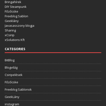
Bringahírek
DIY Steampunk
Főzőcske
Freeblog Sablon
Geeklány
Javasasszony blogja
Sharing
xCsirip
xSolutions Kft
CATEGORIES
BitBlog
Blogvilág
Csiripelések
Főzőcske
Freeblog Sablonok
GeekLány
instagram