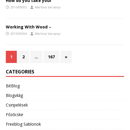
How do you take your
2015/09/05
Martina Varsanyi
Working With Wood –
2015/09/04
Martina Varsanyi
1
2
…
167
»
CATEGORIES
BitBlog
Blogvilág
Csiripelések
Főzőcske
Freeblog Sablonok