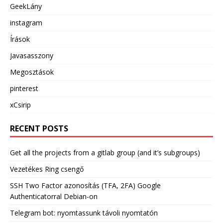
GeekLány
instagram
Írások
Javasasszony
Megosztások
pinterest
xCsirip
RECENT POSTS
Get all the projects from a gitlab group (and it’s subgroups)
Vezetékes Ring csengő
SSH Two Factor azonosítás (TFA, 2FA) Google
Authenticatorral Debian-on
Telegram bot: nyomtassunk távoli nyomtatón