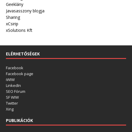
Geeklány
Javasasszony blogja
Sharing
xCsirip
xSolutions Kft
ELÉRHETŐSÉGEK
Facebook
Facebook page
iWIW
LinkedIn
SEO Fórum
SF WIW
Twitter
Xing
PUBLIKÁCIÓK