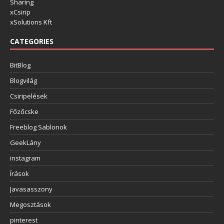
Sharing
xCsirip
xSolutions Kft
CATEGORIES
BitBlog
Blogvilág
Csiripelések
Főzőcske
Freeblog Sablonok
GeekLány
instagram
Írások
Javasasszony
Megosztások
pinterest