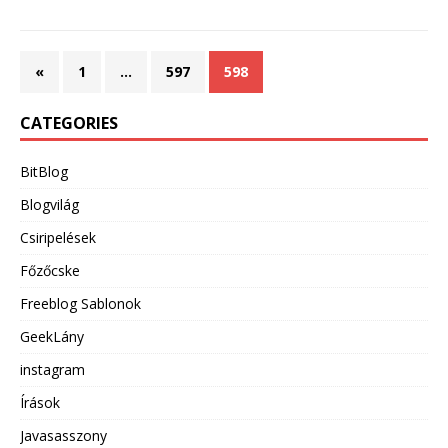
«
1
…
597
598
CATEGORIES
BitBlog
Blogvilág
Csiripelések
Főzőcske
Freeblog Sablonok
GeekLány
instagram
Írások
Javasasszony