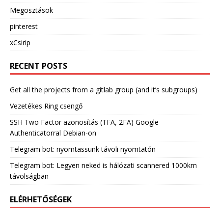
Megosztások
pinterest
xCsirip
RECENT POSTS
Get all the projects from a gitlab group (and it’s subgroups)
Vezetékes Ring csengő
SSH Two Factor azonosítás (TFA, 2FA) Google
Authenticatorral Debian-on
Telegram bot: nyomtassunk távoli nyomtatón
Telegram bot: Legyen neked is hálózati scannered 1000km
távolságban
ELÉRHETŐSÉGEK