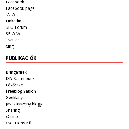
Facebook
Facebook page
iWIW
LinkedIn
SEO Fórum
SF WIW
Twitter
Xing
PUBLIKÁCIÓK
Bringahírek
DIY Steampunk
Főzőcske
Freeblog Sablon
Geeklány
Javasasszony blogja
Sharing
xCsirip
xSolutions Kft