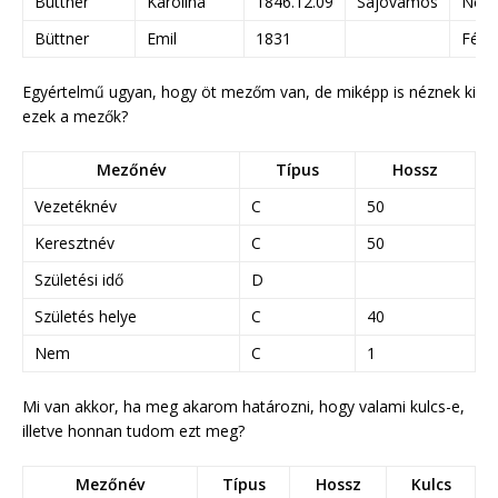
Büttner
Karolina
1846.12.09
Sajóvámos
Nő
Büttner
Emil
1831
Férfi
Egyértelmű ugyan, hogy öt mezőm van, de miképp is néznek ki
ezek a mezők?
Mezőnév
Típus
Hossz
Vezetéknév
C
50
Keresztnév
C
50
Születési idő
D
Születés helye
C
40
Nem
C
1
Mi van akkor, ha meg akarom határozni, hogy valami kulcs-e,
illetve honnan tudom ezt meg?
Mezőnév
Típus
Hossz
Kulcs