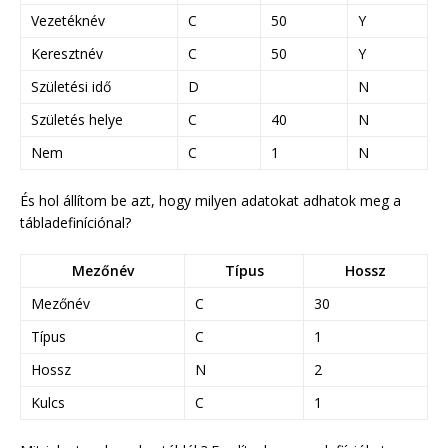
Vezetéknév
C
50
Y
Keresztnév
C
50
Y
Születési idő
D
N
Születés helye
C
40
N
Nem
C
1
N
És hol állítom be azt, hogy milyen adatokat adhatok meg a
tábladefiníciónal?
Mezőnév
Típus
Hossz
Mezőnév
C
30
Típus
C
1
Hossz
N
2
Kulcs
C
1