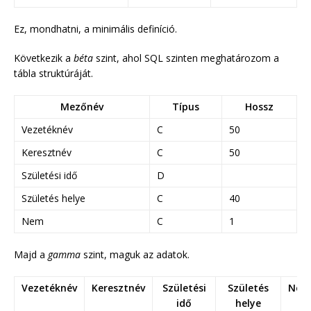
Ez, mondhatni, a minimális definíció.
Következik a
béta
szint, ahol SQL szinten meghatározom a
tábla struktúráját.
Mezőnév
Típus
Hossz
Vezetéknév
C
50
Keresztnév
C
50
Születési idő
D
Születés helye
C
40
Nem
C
1
Majd a
gamma
szint, maguk az adatok.
Vezetéknév
Keresztnév
Születési
Születés
Nem
idő
helye