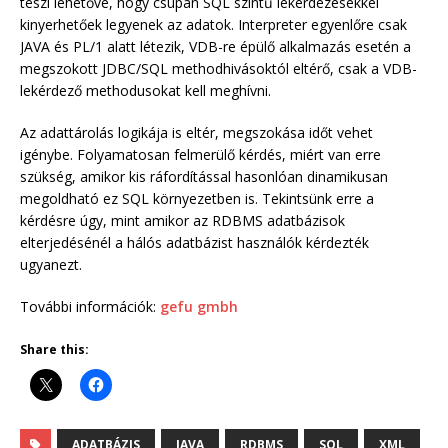
teszi lehetővé, hogy csupán SQL szintű lekérdezésekkel
kinyerhetőek legyenek az adatok. Interpreter egyenlőre csak
JAVA és PL/1 alatt létezik, VDB-re épülő alkalmazás esetén a
megszokott JDBC/SQL methodhivásoktól eltérő, csak a VDB-
lekérdező methodusokat kell meghívni.
Az adattárolás logikája is eltér, megszokása időt vehet
igénybe. Folyamatosan felmerülő kérdés, miért van erre
szükség, amikor kis ráfordítással hasonlóan dinamikusan
megoldható ez SQL környezetben is. Tekintsünk erre a
kérdésre úgy, mint amikor az RDBMS adatbázisok
elterjedésénél a hálós adatbázist használók kérdezték
ugyanezt.
További információk:
gefu gmbh
Share this:
ADATBÁZIS
JAVA
RDBMS
SQL
XML