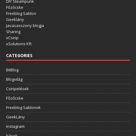
DIY Steampunk
Főzőcske
Freeblog Sablon
Geeklány
Javasasszony blogja
Sharing
xCsirip
xSolutions Kft
CATEGORIES
BitBlog
Blogvilág
Csiripelések
Főzőcske
Freeblog Sablonok
GeekLány
instagram
Írások