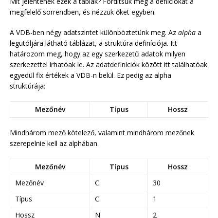
Mit jelentenek ezek a táblák? Fordítsuk meg a defiíciókat a
megfelelő sorrendben, és nézzük őket egyben.
A VDB-ben négy adatszintet különböztetünk meg. Az
alpha
a
legutóljára látható táblázat, a struktúra definíciója. Itt
határozom meg, hogy az egy szerkezetű adatok milyen
szerkezettel írhatóak le. Az adatdefiníciók között itt találhatóak
egyedül fix értékek a VDB-n belül. Ez pedig az alpha
struktúrája:
Mezőnév
Típus
Hossz
Mindhárom mező kötelező, valamint mindhárom mezőnek
szerepelnie kell az alphában.
Mezőnév
Típus
Hossz
Mezőnév
C
30
Típus
C
1
Hossz
N
2