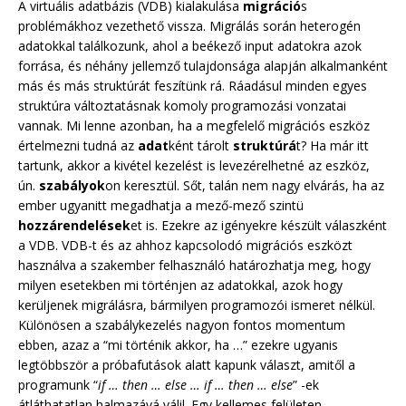
A virtuális adatbázis (VDB) kialakulása
migráció
s
problémákhoz vezethető vissza. Migrálás során heterogén
adatokkal találkozunk, ahol a beékező input adatokra azok
forrása, és néhány jellemző tulajdonsága alapján alkalmanként
más és más struktúrát feszítünk rá. Ráadásul minden egyes
struktúra változtatásnak komoly programozási vonzatai
vannak. Mi lenne azonban, ha a megfelelő migrációs eszköz
értelmezni tudná az
adat
ként tárolt
struktúrá
t? Ha már itt
tartunk, akkor a kivétel kezelést is levezérelhetné az eszköz,
ún.
szabályok
on keresztül. Sőt, talán nem nagy elvárás, ha az
ember ugyanitt megadhatja a mező-mező szintü
hozzárendelések
et is. Ezekre az igényekre készült válaszként
a VDB. VDB-t és az ahhoz kapcsolodó migrációs eszközt
használva a szakember felhasználó határozhatja meg, hogy
milyen esetekben mi történjen az adatokkal, azok hogy
kerüljenek migrálásra, bármilyen programozói ismeret nélkül.
Különösen a szabálykezelés nagyon fontos momentum
ebben, azaz a “mi történik akkor, ha …” ezekre ugyanis
legtöbbször a próbafutások alatt kapunk választ, amitől a
programunk “
if … then … else … if … then … else
” -ek
átláthatatlan halmazává válil. Egy kellemes felületen