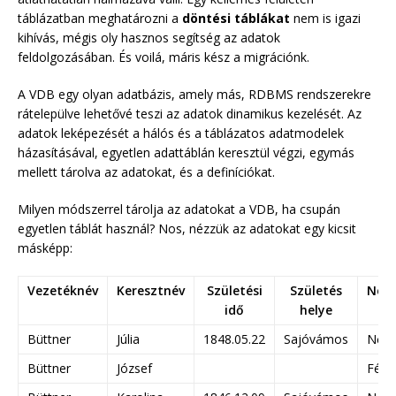
táblázatban meghatározni a
döntési táblákat
nem is igazi
kihívás, mégis oly hasznos segítség az adatok
feldolgozásában. És voilá, máris kész a migrációnk.
A VDB egy olyan adatbázis, amely más, RDBMS rendszerekre
rátelepülve lehetővé teszi az adatok dinamikus kezelését. Az
adatok leképezését a hálós és a táblázatos adatmodelek
házasításával, egyetlen adattáblán keresztül végzi, egymás
mellett tárolva az adatokat, és a definíciókat.
Milyen módszerrel tárolja az adatokat a VDB, ha csupán
egyetlen táblát használ? Nos, nézzük az adatokat egy kicsit
másképp:
Vezetéknév
Keresztnév
Születési
Születés
Nem
idő
helye
Büttner
Júlia
1848.05.22
Sajóvámos
Nő
Büttner
József
Férfi