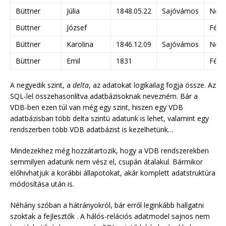
Büttner
Júlia
1848.05.22
Sajóvámos
Nő
Büttner
József
Férfi
Büttner
Karolina
1846.12.09
Sajóvámos
Nő
Büttner
Emil
1831
Férfi
A negyedik szint, a
delta
, az adatokat logikailag fogja össze. Az
SQL-lel összehasonlítva adatbázisoknak nevezném. Bár a
VDB-ben ezen túl van még egy szint, hiszen egy VDB
adatbázisban több delta szintü adatunk is lehet, valamint egy
rendszerben több VDB adatbázist is kezelhetünk…
Mindezekhez még hozzátartozik, hogy a VDB rendszerekben
semmilyen adatunk nem vész el, csupán átalakul. Bármikor
előhivhatjuk a korábbi állapotokat, akár komplett adatstruktúra
módosítása után is.
Néhány szóban a hátrányokról, bár erről leginkább hallgatni
szoktak a fejlesztők . A hálós-relációs adatmodel sajnos nem