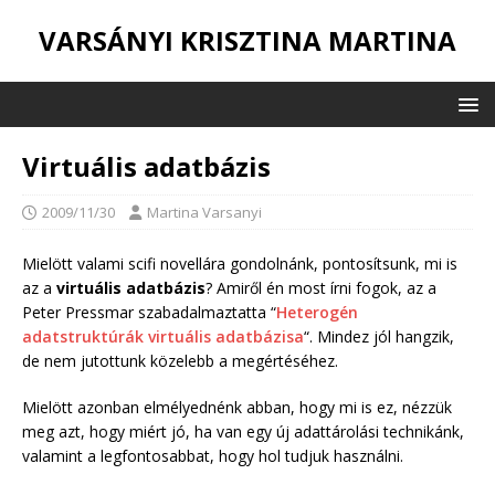
VARSÁNYI KRISZTINA MARTINA
Virtuális adatbázis
2009/11/30
Martina Varsanyi
Mielött valami scifi novellára gondolnánk, pontosítsunk, mi is
az a
virtuális adatbázis
? Amiről én most írni fogok, az a
Peter Pressmar szabadalmaztatta “
Heterogén
adatstruktúrák virtuális adatbázisa
“. Mindez jól hangzik,
de nem jutottunk közelebb a megértéséhez.
Mielött azonban elmélyednénk abban, hogy mi is ez, nézzük
meg azt, hogy miért jó, ha van egy új adattárolási technikánk,
valamint a legfontosabbat, hogy hol tudjuk használni.