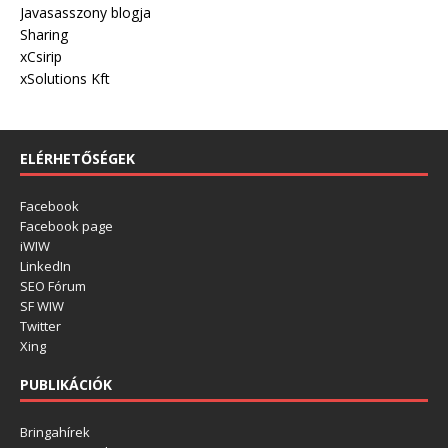
Javasasszony blogja
Sharing
xCsirip
xSolutions Kft
ELÉRHETŐSÉGEK
Facebook
Facebook page
iWIW
LinkedIn
SEO Fórum
SF WIW
Twitter
Xing
PUBLIKÁCIÓK
Bringahírek