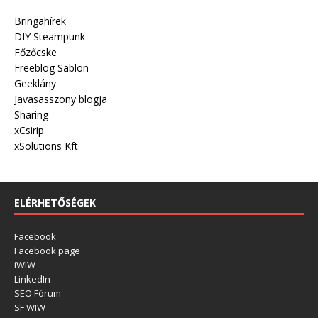
Bringahírek
DIY Steampunk
Főzőcske
Freeblog Sablon
Geeklány
Javasasszony blogja
Sharing
xCsirip
xSolutions Kft
ELÉRHETŐSÉGEK
Facebook
Facebook page
iWIW
LinkedIn
SEO Fórum
SF WIW