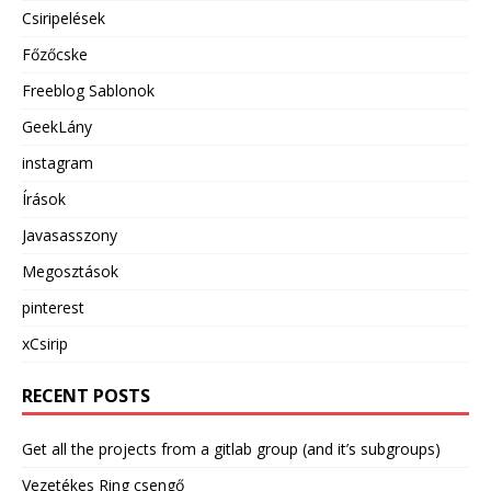
Csiripelések
Főzőcske
Freeblog Sablonok
GeekLány
instagram
Írások
Javasasszony
Megosztások
pinterest
xCsirip
RECENT POSTS
Get all the projects from a gitlab group (and it’s subgroups)
Vezetékes Ring csengő