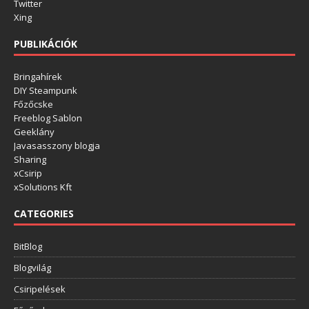
Twitter
Xing
PUBLIKÁCIÓK
Bringahírek
DIY Steampunk
Főzőcske
Freeblog Sablon
Geeklány
Javasasszony blogja
Sharing
xCsirip
xSolutions Kft
CATEGORIES
BitBlog
Blogvilág
Csiripelések