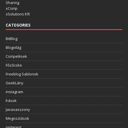
Sharing
xCsirip
xSolutions Kft
CATEGORIES
BitBlog
Blogvilág
Csiripelések
Főzőcske
Freeblog Sablonok
GeekLány
instagram
Írások
Javasasszony
Megosztások
pinterest