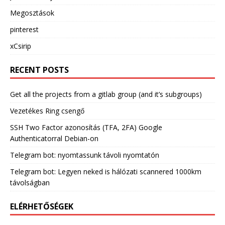
Megosztások
pinterest
xCsirip
RECENT POSTS
Get all the projects from a gitlab group (and it’s subgroups)
Vezetékes Ring csengő
SSH Two Factor azonosítás (TFA, 2FA) Google
Authenticatorral Debian-on
Telegram bot: nyomtassunk távoli nyomtatón
Telegram bot: Legyen neked is hálózati scannered 1000km
távolságban
ELÉRHETŐSÉGEK