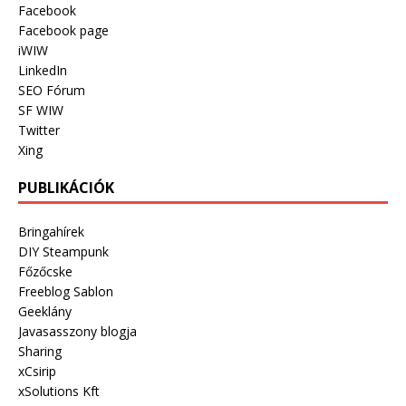
Facebook
Facebook page
iWIW
LinkedIn
SEO Fórum
SF WIW
Twitter
Xing
PUBLIKÁCIÓK
Bringahírek
DIY Steampunk
Főzőcske
Freeblog Sablon
Geeklány
Javasasszony blogja
Sharing
xCsirip
xSolutions Kft