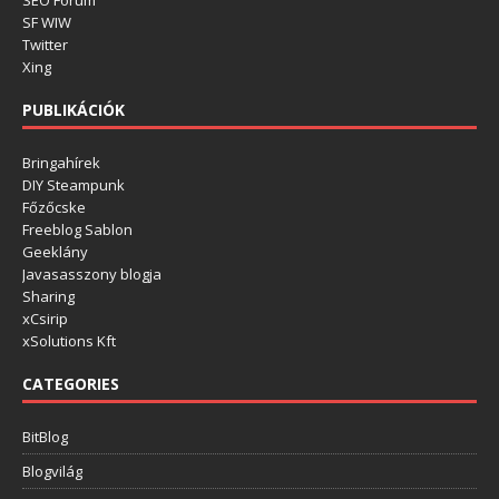
SEO Fórum
SF WIW
Twitter
Xing
PUBLIKÁCIÓK
Bringahírek
DIY Steampunk
Főzőcske
Freeblog Sablon
Geeklány
Javasasszony blogja
Sharing
xCsirip
xSolutions Kft
CATEGORIES
BitBlog
Blogvilág