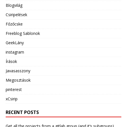
Blogvilág
Csiripelések
Főzőcske
Freeblog Sablonok
GeekLány
instagram
Írások
Javasasszony
Megosztások
pinterest
xCsirip
RECENT POSTS
Get all the projects from a gitlab group (and it’s subgroups)