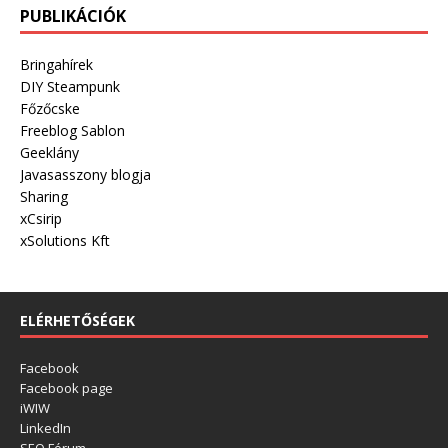
PUBLIKÁCIÓK
Bringahírek
DIY Steampunk
Főzőcske
Freeblog Sablon
Geeklány
Javasasszony blogja
Sharing
xCsirip
xSolutions Kft
ELÉRHETŐSÉGEK
Facebook
Facebook page
iWIW
LinkedIn