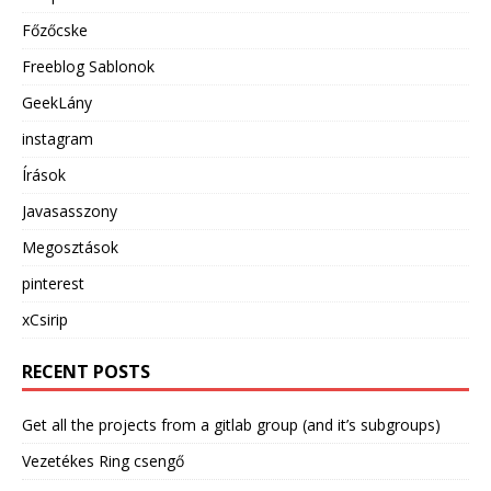
Főzőcske
Freeblog Sablonok
GeekLány
instagram
Írások
Javasasszony
Megosztások
pinterest
xCsirip
RECENT POSTS
Get all the projects from a gitlab group (and it’s subgroups)
Vezetékes Ring csengő