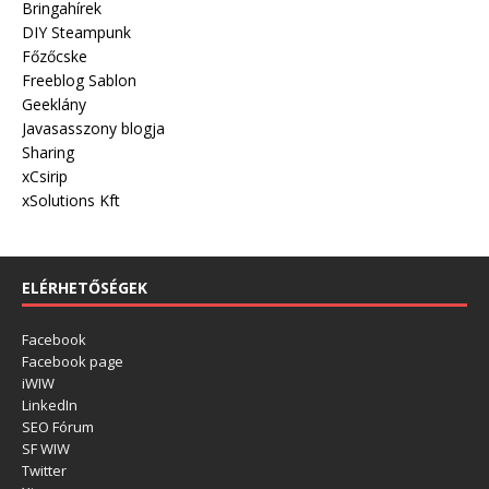
Bringahírek
DIY Steampunk
Főzőcske
Freeblog Sablon
Geeklány
Javasasszony blogja
Sharing
xCsirip
xSolutions Kft
ELÉRHETŐSÉGEK
Facebook
Facebook page
iWIW
LinkedIn
SEO Fórum
SF WIW
Twitter