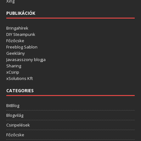
Xing
PUBLIKÁCIÓK
Bringahírek
DIY Steampunk
Főzőcske
Freeblog Sablon
Geeklány
Javasasszony blogja
Sharing
xCsirip
xSolutions Kft
CATEGORIES
BitBlog
Blogvilág
Csiripelések
Főzőcske