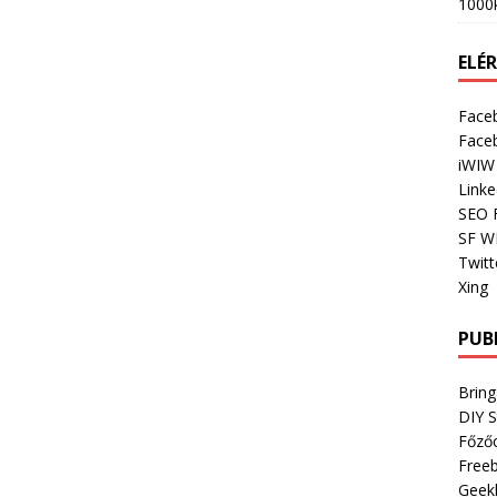
1000
ELÉ
Face
Face
iWIW
Linke
SEO 
SF W
Twitt
Xing
PUB
Bring
DIY 
Főző
Freeb
Geek