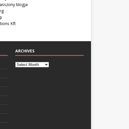
asszony blogja
ng
ip
tions Kft
ARCHIVES