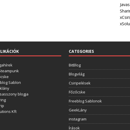
Javas
Shari
xCsir
xSolu
LIKÁCIÓK
CATEGORIES
gahírek
BitBlog
 Steampunk
Blogvilág
őcske
blog Sablon
Csiripelések
klány
Főzőcske
sasszony blogja
ing
Freeblog Sablonok
rip
GeekLány
utions Kft
instagram
Írások