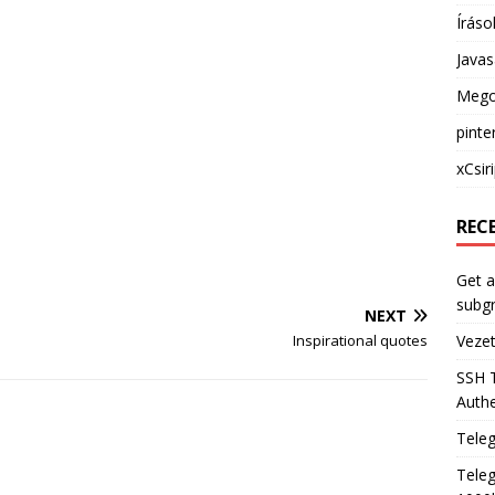
Íráso
Java
Mego
pinte
xCsir
REC
Get a
subg
NEXT
Inspirational quotes
Veze
SSH 
Authe
Tele
Teleg