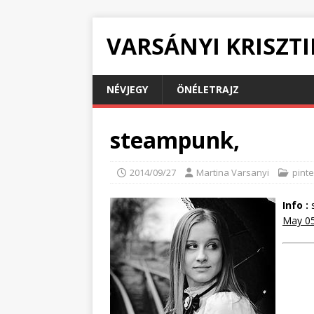
VARSÁNYI KRISZT
NÉVJEGY
ÖNÉLETRAJZ
steampunk,
2014/09/27
Martina Varsanyi
pinte
Info :
s
May 05