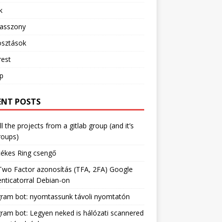
k
sasszony
sztások
rest
ip
ENT POSTS
ll the projects from a gitlab group (and it’s
roups)
tékes Ring csengő
Two Factor azonosítás (TFA, 2FA) Google
nticatorral Debian-on
gram bot: nyomtassunk távoli nyomtatón
ram bot: Legyen neked is hálózati scannered