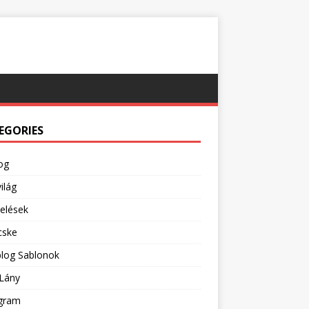
EGORIES
og
ilág
pelések
cske
blog Sablonok
Lány
agram