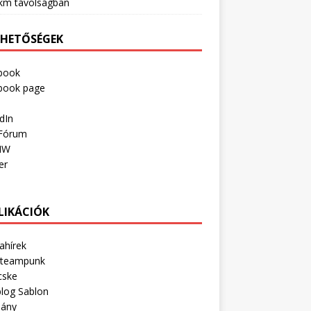
km távolságban
RHETŐSÉGEK
book
book page
dIn
Fórum
IW
er
LIKÁCIÓK
ahírek
Steampunk
cske
log Sablon
lány