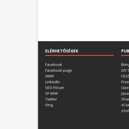
ELÉRHETŐSÉGEK
PUB
Facebook
Brin
Facebook page
DIY
iWIW
Főz
LinkedIn
Free
SEO Fórum
Gee
SF WIW
Java
Twitter
Shar
Xing
xCsi
xSol