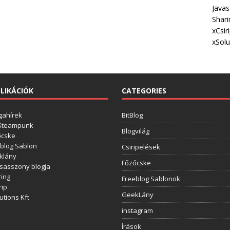
Javas
Shari
xCsir
xSolu
LIKÁCIÓK
CATEGORIES
gahírek
BitBlog
 Steampunk
Blogvilág
őcske
blog Sablon
Csiripelések
klány
Főzőcske
sasszony blogja
ing
Freeblog Sablonok
rip
GeekLány
utions Kft
instagram
Írások