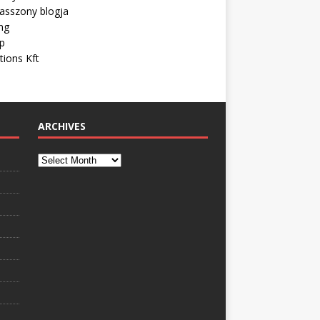
asszony blogja
ng
ip
tions Kft
ARCHIVES