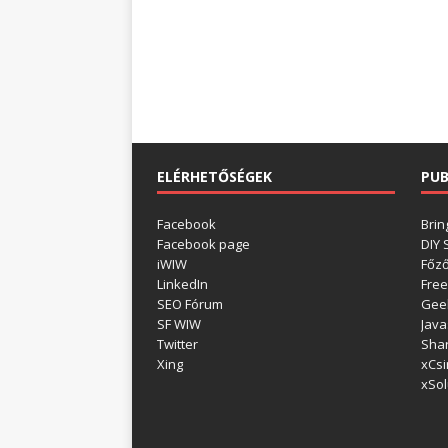
ELÉRHETŐSÉGEK
PUB
Facebook
Brin
Facebook page
DIY
iWIW
Főz
LinkedIn
Free
SEO Fórum
Gee
SF WIW
Java
Twitter
Shar
Xing
xCsi
xSol