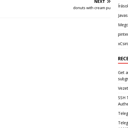
NEXT
Íráso
donuts with cream pu
Java
Mego
pinte
xCsir
REC
Get a
subg
Veze
SSH 
Authe
Tele
Teleg