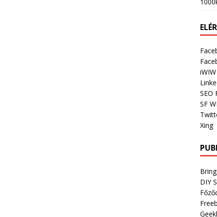
1000
ELÉ
Face
Face
iWIW
Linke
SEO 
SF W
Twitt
Xing
PUB
Bring
DIY 
Főző
Freeb
Geek