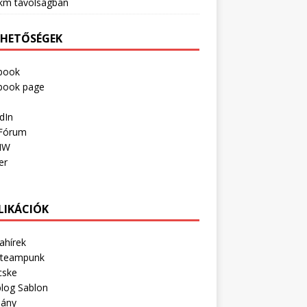
km távolságban
RHETŐSÉGEK
book
book page
dIn
Fórum
IW
er
LIKÁCIÓK
ahírek
Steampunk
cske
log Sablon
lány