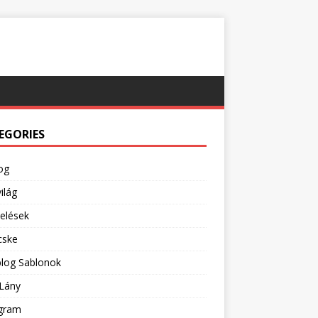
EGORIES
og
ilág
pelések
cske
blog Sablonok
Lány
agram