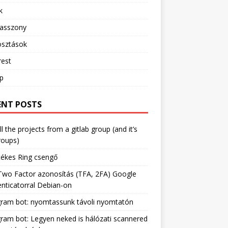
k
sasszony
sztások
rest
ip
ENT POSTS
ll the projects from a gitlab group (and it’s
roups)
tékes Ring csengő
Two Factor azonosítás (TFA, 2FA) Google
nticatorral Debian-on
gram bot: nyomtassunk távoli nyomtatón
ram bot: Legyen neked is hálózati scannered