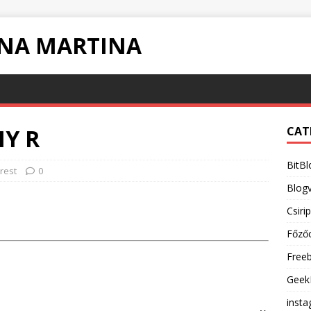
INA MARTINA
IY R
CAT
BitBl
rest
0
Blogv
Csiri
Főző
Free
Geek
inst