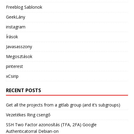
Freeblog Sablonok
GeekLány
instagram
Írások
Javasasszony
Megosztások
pinterest
xCsirip
RECENT POSTS
Get all the projects from a gitlab group (and it’s subgroups)
Vezetékes Ring csengő
SSH Two Factor azonosítás (TFA, 2FA) Google
Authenticatorral Debian-on