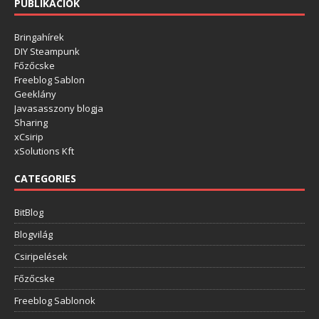
PUBLIKÁCIÓK
Bringahírek
DIY Steampunk
Főzőcske
Freeblog Sablon
Geeklány
Javasasszony blogja
Sharing
xCsirip
xSolutions Kft
CATEGORIES
BitBlog
Blogvilág
Csiripelések
Főzőcske
Freeblog Sablonok