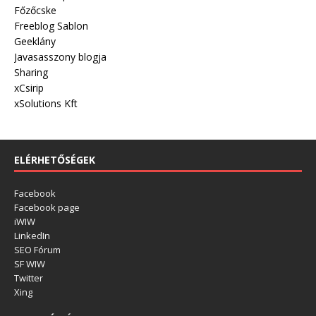
Főzőcske
Freeblog Sablon
Geeklány
Javasasszony blogja
Sharing
xCsirip
xSolutions Kft
ELÉRHETŐSÉGEK
Facebook
Facebook page
iWIW
LinkedIn
SEO Fórum
SF WIW
Twitter
Xing