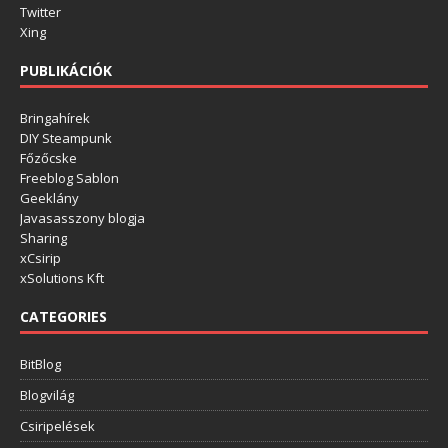
Twitter
Xing
PUBLIKÁCIÓK
Bringahírek
DIY Steampunk
Főzőcske
Freeblog Sablon
Geeklány
Javasasszony blogja
Sharing
xCsirip
xSolutions Kft
CATEGORIES
BitBlog
Blogvilág
Csiripelések