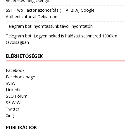
Vezetékes Ring csengő
SSH Two Factor azonosítás (TFA, 2FA) Google
Authenticatorral Debian-on
Telegram bot: nyomtassunk távoli nyomtatón
Telegram bot: Legyen neked is hálózati scannered 1000km
távolságban
ELÉRHETŐSÉGEK
Facebook
Facebook page
iWIW
LinkedIn
SEO Fórum
SF WIW
Twitter
Xing
PUBLIKÁCIÓK