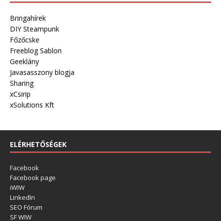
Bringahírek
DIY Steampunk
Főzőcske
Freeblog Sablon
Geeklány
Javasasszony blogja
Sharing
xCsirip
xSolutions Kft
ELÉRHETŐSÉGEK
Facebook
Facebook page
iWIW
LinkedIn
SEO Fórum
SF WIW