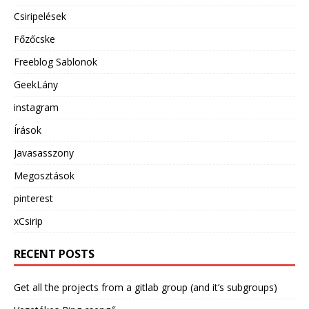
Csiripelések
Főzőcske
Freeblog Sablonok
GeekLány
instagram
Írások
Javasasszony
Megosztások
pinterest
xCsirip
RECENT POSTS
Get all the projects from a gitlab group (and it’s subgroups)