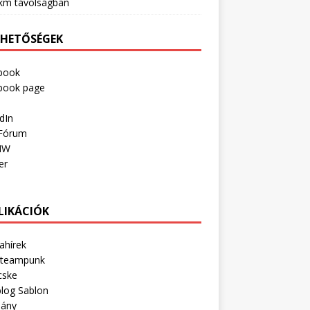
km távolságban
RHETŐSÉGEK
book
book page
dIn
Fórum
IW
er
LIKÁCIÓK
ahírek
Steampunk
cske
log Sablon
lány