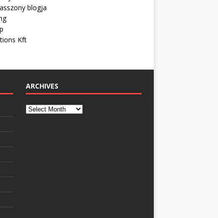
asszony blogja
ng
ip
tions Kft
ARCHIVES