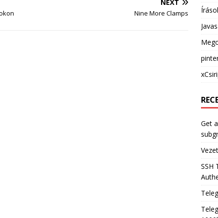
NEXT
Íráso
ookon
Nine More Clamps
Java
Mego
pinte
xCsir
REC
Get a
subg
Veze
SSH 
Authe
Tele
Teleg