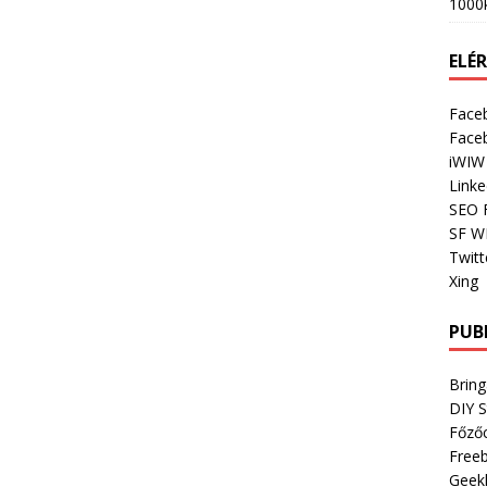
1000
ELÉ
Face
Face
iWIW
Linke
SEO 
SF W
Twitt
Xing
PUB
Bring
DIY 
Főző
Freeb
Geek