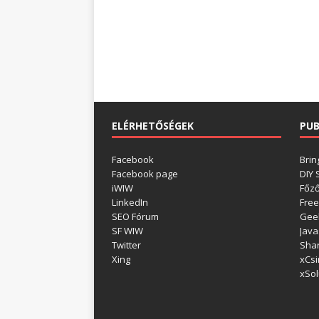
ELÉRHETŐSÉGEK
PUB
Facebook
Brin
Facebook page
DIY
iWIW
Főz
LinkedIn
Free
SEO Fórum
Gee
SF WIW
Java
Twitter
Shar
Xing
xCsi
xSol