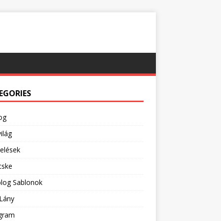
EGORIES
og
ilág
pelések
cske
blog Sablonok
Lány
agram