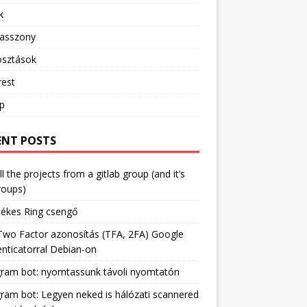
k
sasszony
sztások
rest
ip
ENT POSTS
ll the projects from a gitlab group (and it’s
roups)
tékes Ring csengő
Two Factor azonosítás (TFA, 2FA) Google
nticatorral Debian-on
gram bot: nyomtassunk távoli nyomtatón
ram bot: Legyen neked is hálózati scannered