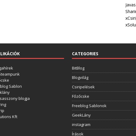
Javas
Shari
xCsir
xSolu
LIKÁCIÓK
CATEGORIES
gahírek
BitBlog
 Steampunk
Blogvilág
őcske
blog Sablon
Csiripelések
klány
Főzőcske
sasszony blogja
ing
Freeblog Sablonok
rip
GeekLány
utions Kft
instagram
Írások