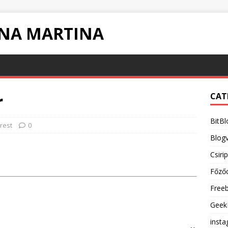
INA MARTINA
r
CAT
BitBl
rest
0
Blogv
Csiri
Főző
Free
Geek
inst