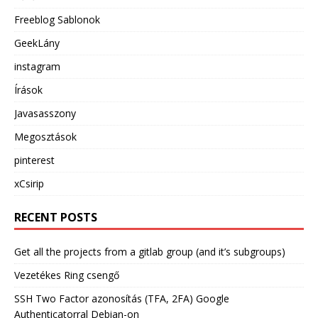
Freeblog Sablonok
GeekLány
instagram
Írások
Javasasszony
Megosztások
pinterest
xCsirip
RECENT POSTS
Get all the projects from a gitlab group (and it’s subgroups)
Vezetékes Ring csengő
SSH Two Factor azonosítás (TFA, 2FA) Google
Authenticatorral Debian-on