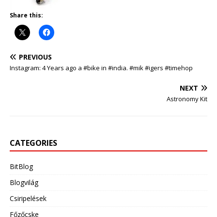
Share this:
PREVIOUS
Instagram: 4 Years ago a #bike in #india. #mik #igers #timehop
NEXT
Astronomy Kit
CATEGORIES
BitBlog
Blogvilág
Csiripelések
Főzőcske