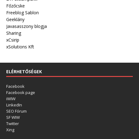
Főzőcske
Freeblog Sablon
Geeklány
Javasasszony blogja
Sharing
xCsirip
xSolutions Kft
ELÉRHETŐSÉGEK
Facebook
Facebook page
iWIW
LinkedIn
SEO Fórum
SF WIW
Twitter
Xing