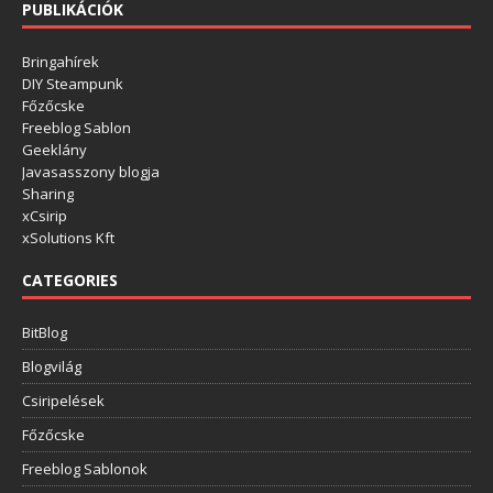
PUBLIKÁCIÓK
Bringahírek
DIY Steampunk
Főzőcske
Freeblog Sablon
Geeklány
Javasasszony blogja
Sharing
xCsirip
xSolutions Kft
CATEGORIES
BitBlog
Blogvilág
Csiripelések
Főzőcske
Freeblog Sablonok