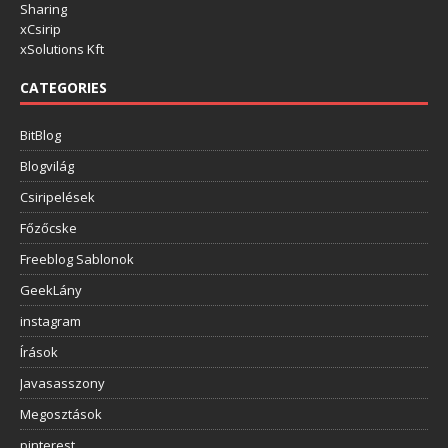
Sharing
xCsirip
xSolutions Kft
CATEGORIES
BitBlog
Blogvilág
Csiripelések
Főzőcske
Freeblog Sablonok
GeekLány
instagram
Írások
Javasasszony
Megosztások
pinterest