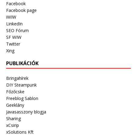
Facebook
Facebook page
iWIW
LinkedIn
SEO Fórum
SF WIW
Twitter
Xing
PUBLIKÁCIÓK
Bringahírek
DIY Steampunk
Főzőcske
Freeblog Sablon
Geeklány
Javasasszony blogja
Sharing
xCsirip
xSolutions Kft