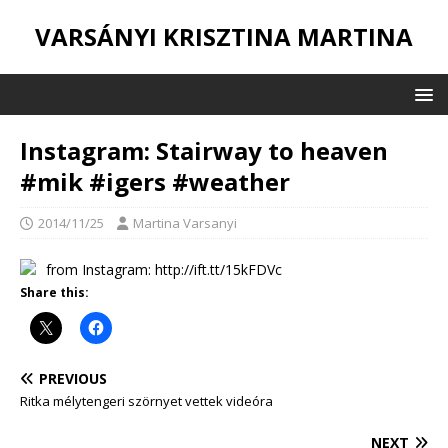
VARSÁNYI KRISZTINA MARTINA
Instagram: Stairway to heaven
#mik #igers #weather
2014/11/25
Martina Varsanyi
from Instagram: http://ift.tt/15kFDVc
Share this:
PREVIOUS
Ritka mélytengeri szörnyet vettek videóra
NEXT