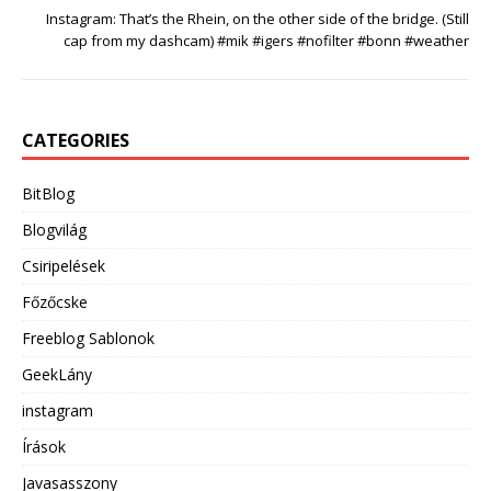
Instagram: That’s the Rhein, on the other side of the bridge. (Still
cap from my dashcam) #mik #igers #nofilter #bonn #weather
CATEGORIES
BitBlog
Blogvilág
Csiripelések
Főzőcske
Freeblog Sablonok
GeekLány
instagram
Írások
Javasasszony