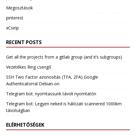
Megosztások
pinterest
xCsirip
RECENT POSTS
Get all the projects from a gitlab group (and it’s subgroups)
Vezetékes Ring csengő
SSH Two Factor azonosítás (TFA, 2FA) Google
Authenticatorral Debian-on
Telegram bot: nyomtassunk távoli nyomtatón
Telegram bot: Legyen neked is hálózati scannered 1000km
távolságban
ELÉRHETŐSÉGEK