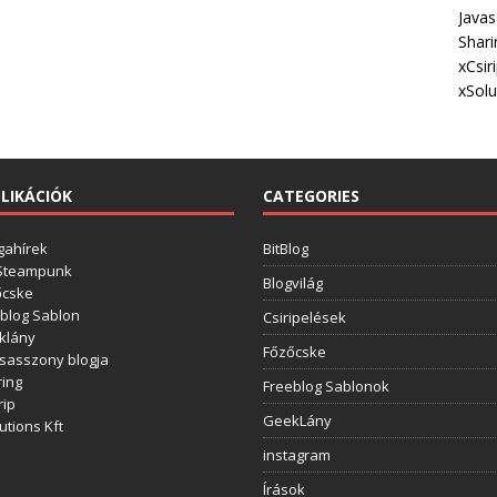
Javas
Shari
xCsir
xSolu
LIKÁCIÓK
CATEGORIES
gahírek
BitBlog
 Steampunk
Blogvilág
őcske
blog Sablon
Csiripelések
klány
Főzőcske
sasszony blogja
ing
Freeblog Sablonok
rip
GeekLány
utions Kft
instagram
Írások