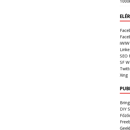
1000
ELÉ
Face
Face
iWIW
Linke
SEO 
SF W
Twitt
Xing
PUB
Bring
DIY 
Főző
Freeb
Geek