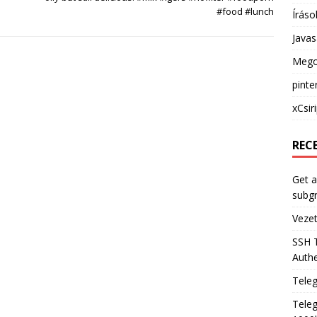
#food #lunch
Íráso
Java
Mego
pinte
xCsir
REC
Get a
subg
Veze
SSH 
Authe
Tele
Teleg