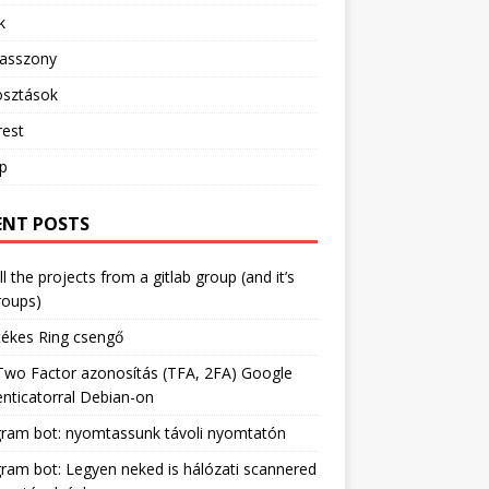
k
sasszony
sztások
rest
ip
ENT POSTS
ll the projects from a gitlab group (and it’s
roups)
tékes Ring csengő
Two Factor azonosítás (TFA, 2FA) Google
nticatorral Debian-on
gram bot: nyomtassunk távoli nyomtatón
ram bot: Legyen neked is hálózati scannered