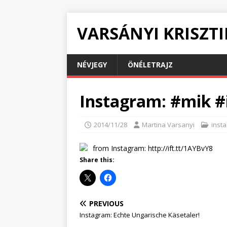
VARSÁNYI KRISZT
NÉVJEGY
ÖNÉLETRAJZ
Instagram: #mik #
2014/11/28
Martina Varsanyi
inst
from Instagram: http://ift.tt/1AYBvY8
Share this:
PREVIOUS
Instagram: Echte Ungarische Käsetaler!