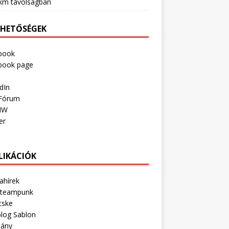
km távolságban
RHETŐSÉGEK
book
book page
dIn
Fórum
IW
er
LIKÁCIÓK
ahírek
Steampunk
cske
log Sablon
lány