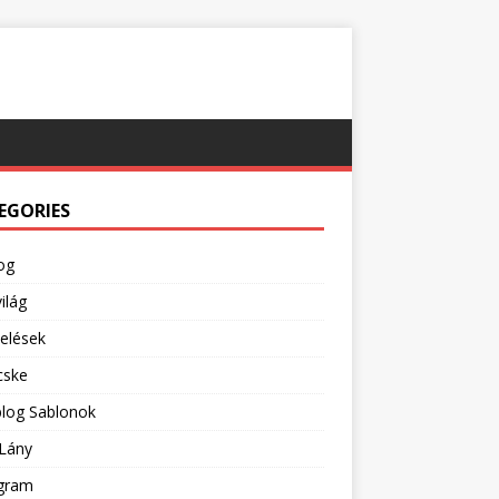
EGORIES
og
ilág
pelések
cske
blog Sablonok
Lány
agram