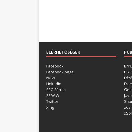
ELÉRHETŐSÉGEK
PUB
Facebook
Brin
Facebook page
DIY
iWIW
Főz
LinkedIn
Free
SEO Fórum
Gee
SF WIW
Java
Twitter
Shar
Xing
xCsi
xSol