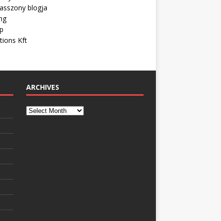
asszony blogja
ng
ip
tions Kft
ARCHIVES