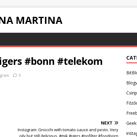
INA MARTINA
igers #bonn #telekom
CAT
BitBl
agram
0
Blogv
Csiri
Főző
Free
NEXT
Geek
Instagram: Gnocchi with tomato sauce and pesto. Very
inst
oily but still delicious. #mik #igers #nofilter #foodporn