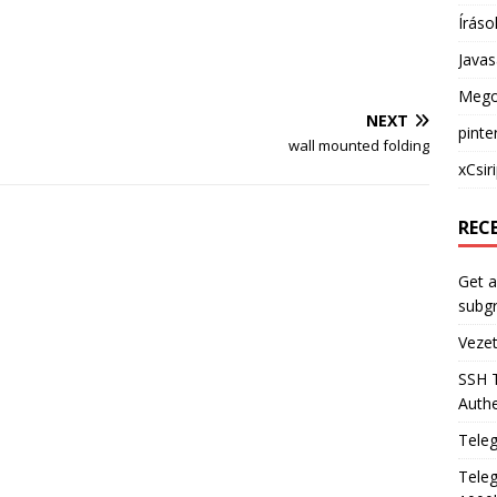
Íráso
Java
Mego
NEXT
pinte
wall mounted folding
xCsir
REC
Get a
subg
Veze
SSH 
Authe
Tele
Teleg