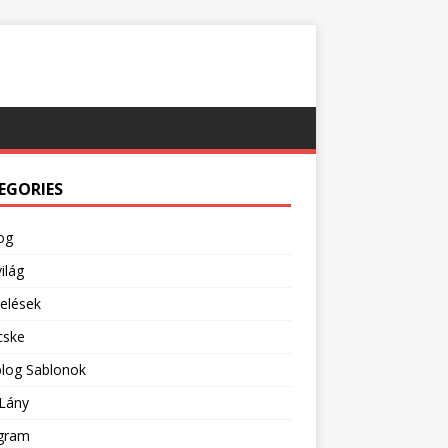
EGORIES
og
ilág
pelések
cske
blog Sablonok
Lány
agram