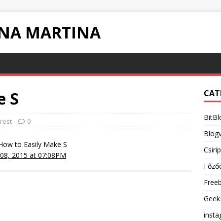
INA MARTINA
e S
CAT
BitBl
rest
0
Blogv
ow to Easily Make S
Csiri
08, 2015 at 07:08PM
Főző
Free
Geek
inst