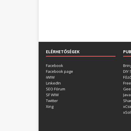
ELÉRHETŐSÉGEK
PUB
Facebook
Brin
Facebook page
DIY
iWIW
Főz
LinkedIn
Free
SEO Fórum
Gee
SF WIW
Java
Twitter
Shar
Xing
xCsi
xSol