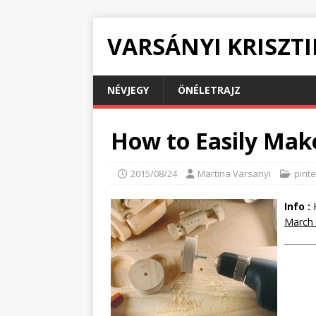
VARSÁNYI KRISZT
NÉVJEGY
ÖNÉLETRAJZ
How to Easily Mak
2015/08/24
Martina Varsanyi
pinte
Info :
H
March 