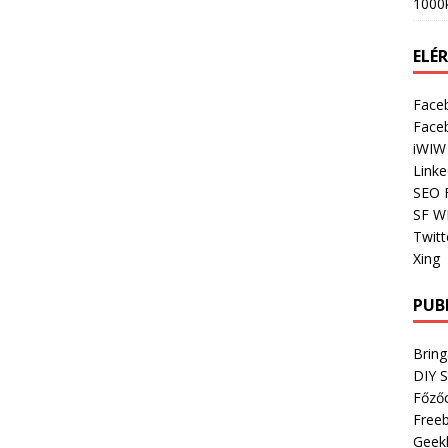
1000
ELÉ
Face
Face
iWIW
Linke
SEO 
SF W
Twitt
Xing
PUB
Bring
DIY 
Főző
Freeb
Geek