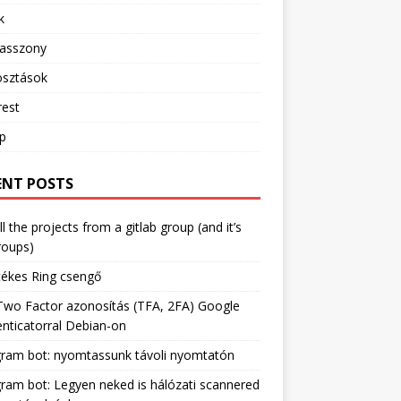
k
sasszony
sztások
rest
ip
ENT POSTS
ll the projects from a gitlab group (and it’s
roups)
tékes Ring csengő
Two Factor azonosítás (TFA, 2FA) Google
nticatorral Debian-on
gram bot: nyomtassunk távoli nyomtatón
ram bot: Legyen neked is hálózati scannered