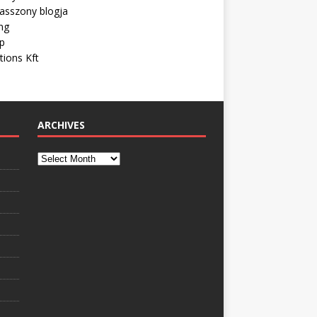
asszony blogja
ng
ip
tions Kft
ARCHIVES