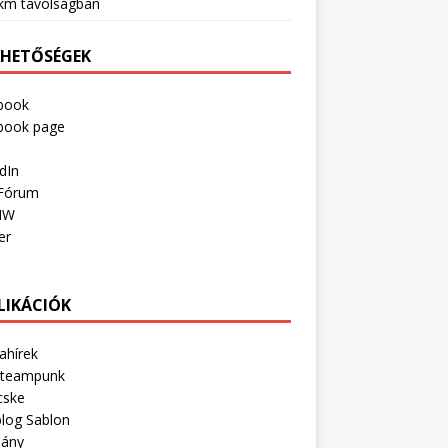
km távolságban
RHETŐSÉGEK
book
book page
dIn
Fórum
IW
er
LIKÁCIÓK
ahírek
Steampunk
cske
log Sablon
lány