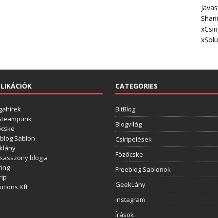
Javas
Shari
xCsir
xSolu
LIKÁCIÓK
CATEGORIES
gahírek
BitBlog
 Steampunk
Blogvilág
őcske
blog Sablon
Csiripelések
klány
Főzőcske
sasszony blogja
ing
Freeblog Sablonok
rip
GeekLány
utions Kft
instagram
Írások