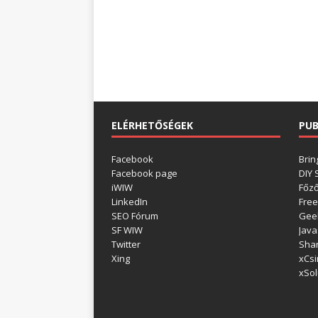
ELÉRHETŐSÉGEK
PUB
Facebook
Brin
Facebook page
DIY
iWIW
Főz
LinkedIn
Free
SEO Fórum
Gee
SF WIW
Java
Twitter
Shar
Xing
xCsi
xSol