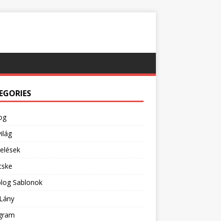
EGORIES
og
ilág
pelések
cske
blog Sablonok
Lány
agram