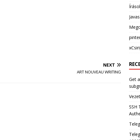
Íráso
Java
Mego
pinte
xCsir
REC
NEXT
ART NOUVEAU WRITING
Get a
subg
Veze
SSH 
Authe
Tele
Teleg