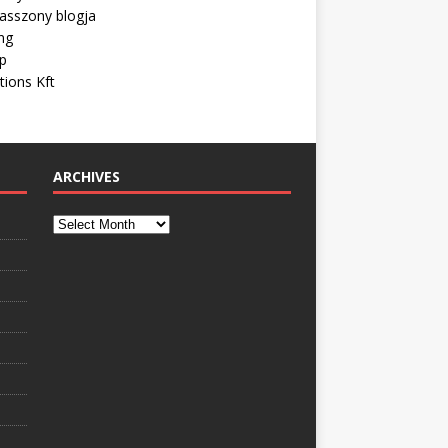
asszony blogja
ng
ip
tions Kft
ARCHIVES