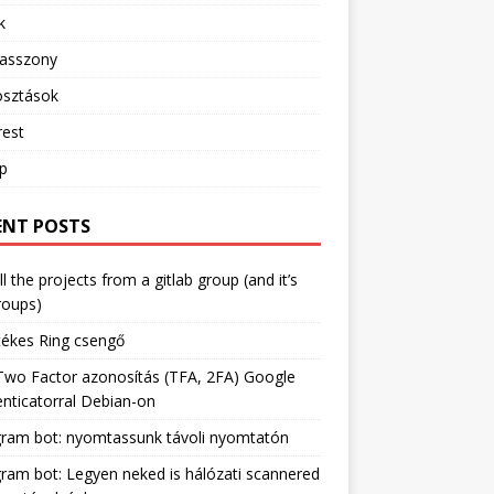
k
sasszony
sztások
rest
ip
ENT POSTS
ll the projects from a gitlab group (and it’s
roups)
tékes Ring csengő
Two Factor azonosítás (TFA, 2FA) Google
nticatorral Debian-on
gram bot: nyomtassunk távoli nyomtatón
ram bot: Legyen neked is hálózati scannered