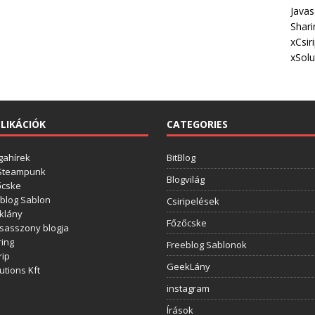
Javas
Shari
xCsir
xSolu
LIKÁCIÓK
CATEGORIES
gahírek
BitBlog
 Steampunk
Blogvilág
őcske
blog Sablon
Csiripelések
klány
Főzőcske
sasszony blogja
ing
Freeblog Sablonok
rip
GeekLány
utions Kft
instagram
Írások