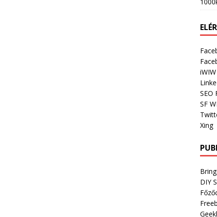
1000
ELÉ
Face
Face
iWIW
Linke
SEO 
SF W
Twitt
Xing
PUB
Bring
DIY 
Főző
Freeb
Geek