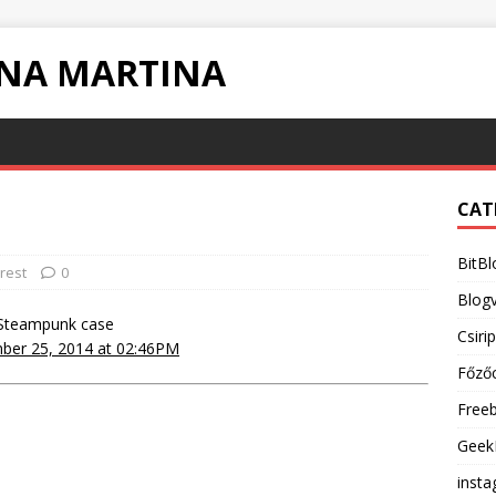
INA MARTINA
CAT
BitBl
rest
0
Blogv
teampunk case
Csiri
er 25, 2014 at 02:46PM
Főző
Free
Geek
inst