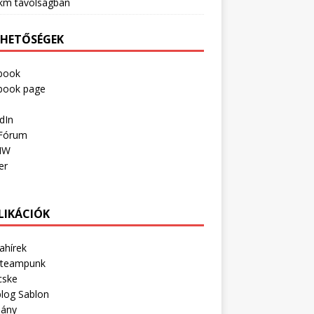
km távolságban
RHETŐSÉGEK
book
book page
dIn
Fórum
IW
er
LIKÁCIÓK
ahírek
Steampunk
cske
log Sablon
lány