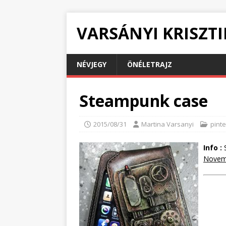
VARSÁNYI KRISZT
NÉVJEGY
ÖNÉLETRAJZ
Steampunk case
2015/08/31
Martina Varsanyi
pinte
Info :
S
Novemb