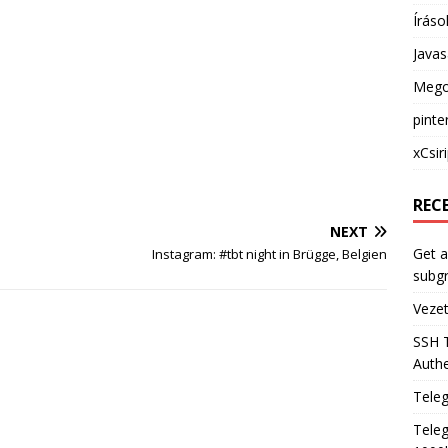
Íráso
Java
Mego
pinte
xCsir
REC
NEXT
Get a
Instagram: #tbt night in Brügge, Belgien
subg
Veze
SSH 
Authe
Tele
Teleg