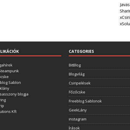
Javas
Shari
xCsir
xSolu
LIKÁCIÓK
CATEGORIES
gahírek
BitBlog
 Steampunk
Blogvilág
őcske
blog Sablon
Csiripelések
klány
Főzőcske
sasszony blogja
ing
Freeblog Sablonok
rip
GeekLány
utions Kft
instagram
Írások