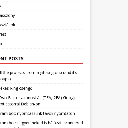
k
sasszony
sztások
rest
ip
ENT POSTS
ll the projects from a gitlab group (and it’s
roups)
tékes Ring csengő
Two Factor azonosítás (TFA, 2FA) Google
nticatorral Debian-on
gram bot: nyomtassunk távoli nyomtatón
ram bot: Legyen neked is hálózati scannered