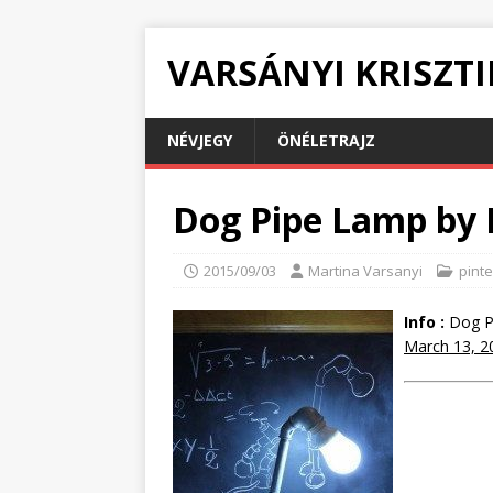
VARSÁNYI KRISZT
NÉVJEGY
ÖNÉLETRAJZ
Dog Pipe Lamp by 
2015/09/03
Martina Varsanyi
pinte
Info :
Dog P
March 13, 2