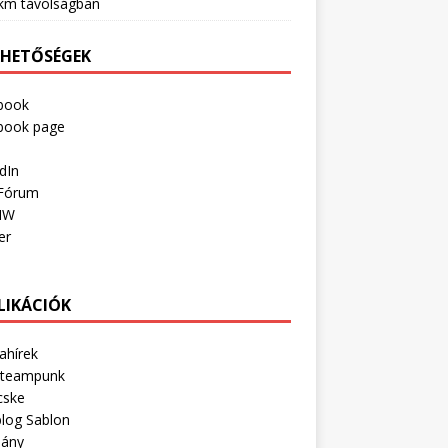
km távolságban
RHETŐSÉGEK
book
book page
dIn
Fórum
IW
er
LIKÁCIÓK
ahírek
Steampunk
cske
log Sablon
lány