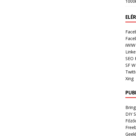
1000
ELÉ
Face
Face
iWIW
Linke
SEO 
SF W
Twitt
Xing
PUB
Bring
DIY 
Főző
Freeb
Geek