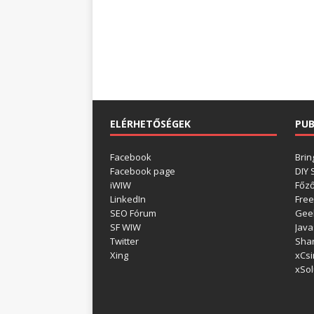
ELÉRHETŐSÉGEK
PUB
Facebook
Brin
Facebook page
DIY
iWIW
Főz
LinkedIn
Free
SEO Fórum
Gee
SF WIW
Java
Twitter
Shar
Xing
xCsi
xSol