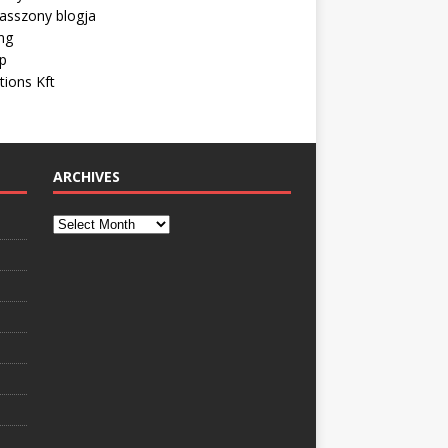
asszony blogja
ng
ip
tions Kft
ARCHIVES