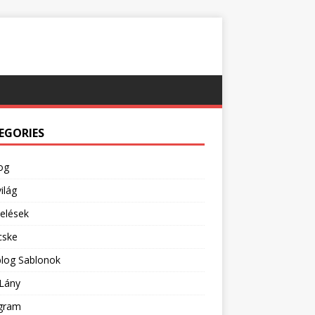
EGORIES
og
ilág
pelések
cske
blog Sablonok
Lány
agram