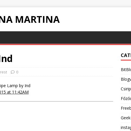
INA MARTINA
Ind
CAT
BitBl
rest
0
Blogv
ipe Lamp by Ind
Csiri
015 at 11:42AM
Főző
Free
Geek
inst