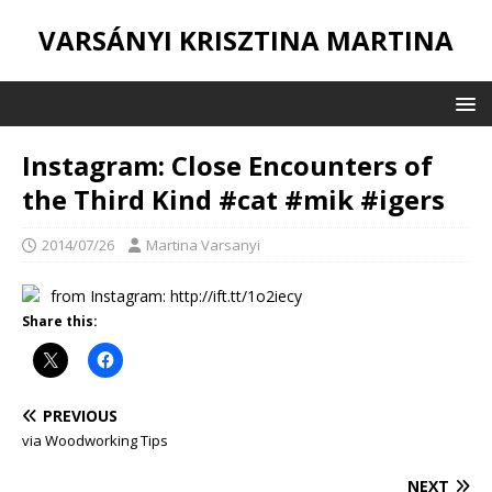
VARSÁNYI KRISZTINA MARTINA
Instagram: Close Encounters of
the Third Kind #cat #mik #igers
2014/07/26
Martina Varsanyi
from Instagram: http://ift.tt/1o2iecy
Share this:
PREVIOUS
via Woodworking Tips
NEXT