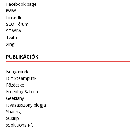
Facebook page
iWIW
LinkedIn
SEO Fórum
SF WIW
Twitter
Xing
PUBLIKÁCIÓK
Bringahírek
DIY Steampunk
Főzőcske
Freeblog Sablon
Geeklány
Javasasszony blogja
Sharing
xCsirip
xSolutions Kft