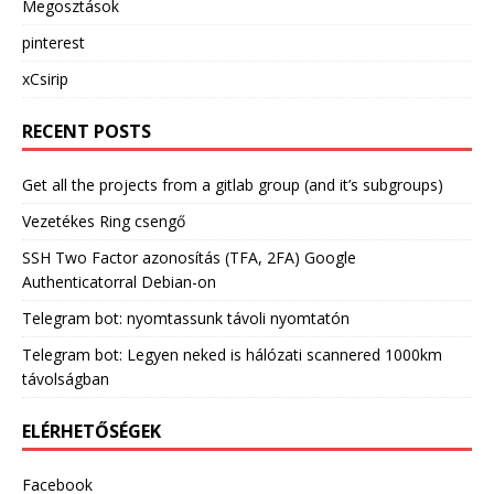
Megosztások
pinterest
xCsirip
RECENT POSTS
Get all the projects from a gitlab group (and it’s subgroups)
Vezetékes Ring csengő
SSH Two Factor azonosítás (TFA, 2FA) Google
Authenticatorral Debian-on
Telegram bot: nyomtassunk távoli nyomtatón
Telegram bot: Legyen neked is hálózati scannered 1000km
távolságban
ELÉRHETŐSÉGEK
Facebook