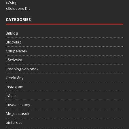
xCsirip
xSolutions Kft
CATEGORIES
BitBlog
Blogvilág
Csiripelések
Főzőcske
Freeblog Sablonok
GeekLány
instagram
Írások
Javasasszony
Megosztások
pinterest