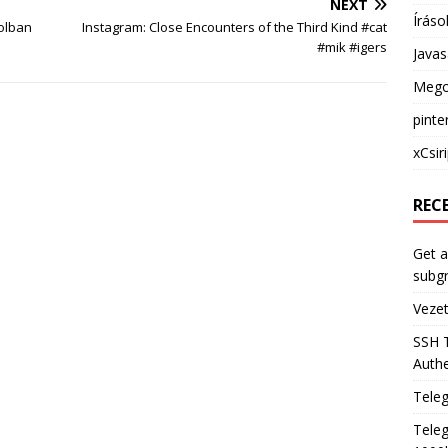
NEXT
Íráso
rolban
Instagram: Close Encounters of the Third Kind #cat
#mik #igers
Java
Mego
pinte
xCsir
REC
Get a
subg
Veze
SSH 
Authe
Tele
Teleg