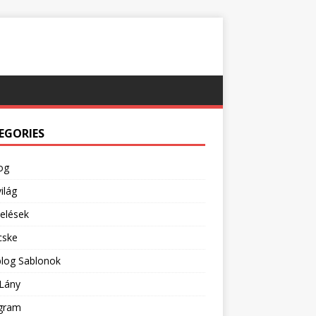
EGORIES
og
ilág
pelések
cske
blog Sablonok
Lány
agram