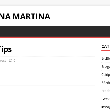
INA MARTINA
ips
CAT
BitBl
rest
0
Blogv
Csiri
Főző
Free
Geek
inst