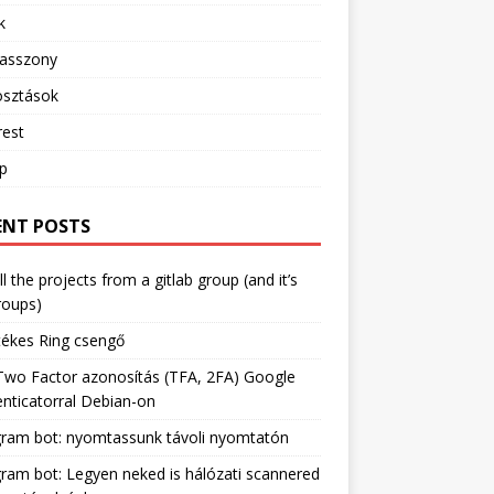
k
sasszony
sztások
rest
ip
ENT POSTS
ll the projects from a gitlab group (and it’s
roups)
tékes Ring csengő
Two Factor azonosítás (TFA, 2FA) Google
nticatorral Debian-on
gram bot: nyomtassunk távoli nyomtatón
ram bot: Legyen neked is hálózati scannered