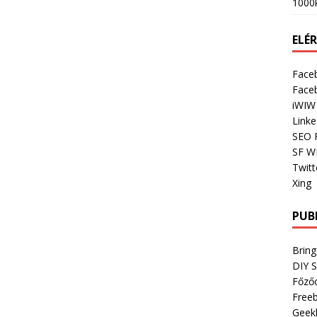
1000
ELÉ
Face
Face
iWIW
Linke
SEO 
SF W
Twitt
Xing
PUB
Bring
DIY 
Főző
Freeb
Geek