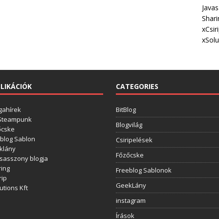
Javas
Shari
xCsir
xSolu
LIKÁCIÓK
CATEGORIES
gahírek
BitBlog
 Steampunk
Blogvilág
őcske
blog Sablon
Csiripelések
klány
Főzőcske
sasszony blogja
ing
Freeblog Sablonok
rip
GeekLány
utions Kft
instagram
Írások