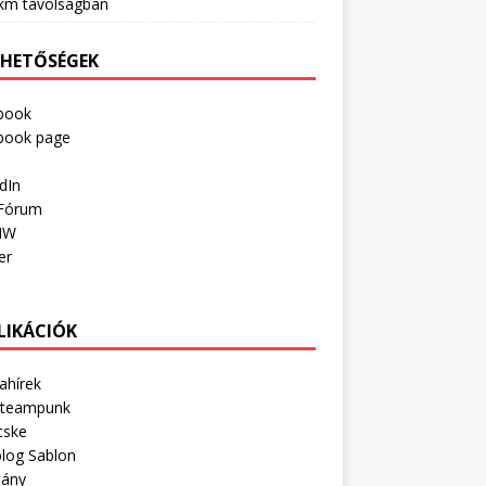
km távolságban
RHETŐSÉGEK
book
book page
dIn
Fórum
IW
er
LIKÁCIÓK
ahírek
Steampunk
cske
log Sablon
lány