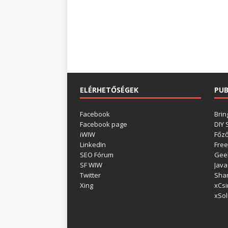
ELÉRHETŐSÉGEK
PUB
Facebook
Brin
Facebook page
DIY
iWIW
Főz
LinkedIn
Free
SEO Fórum
Gee
SF WIW
Java
Twitter
Shar
Xing
xCsi
xSol