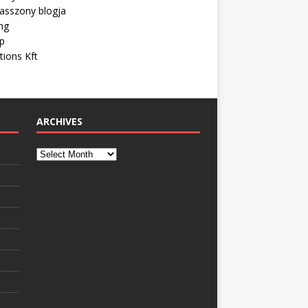
asszony blogja
ng
ip
tions Kft
ARCHIVES